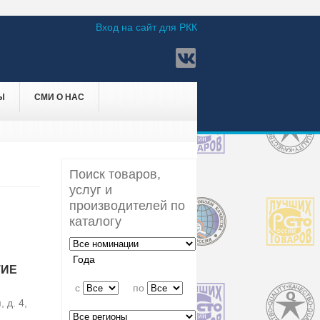
Вход на сайт для РКК
Ы
СМИ О НАС
Поиск товаров,
услуг и
производителей по
каталогу
Года
ТИЕ
c
по
 д. 4,