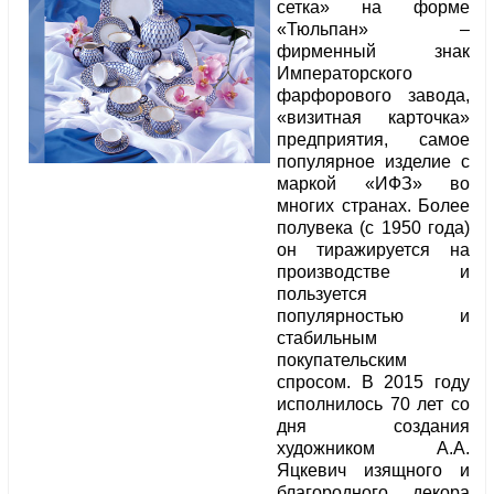
сетка» на форме
«Тюльпан» –
фирменный знак
Императорского
фарфорового завода,
«визитная карточка»
предприятия, самое
популярное изделие с
маркой «ИФЗ» во
многих странах. Более
полувека (с 1950 года)
он тиражируется на
производстве и
пользуется
популярностью и
стабильным
покупательским
спросом. В 2015 году
исполнилось 70 лет со
дня создания
художником А.А.
Яцкевич изящного и
благородного декора