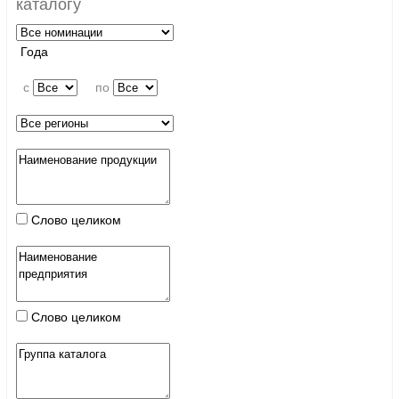
каталогу
Года
c
по
Слово целиком
Слово целиком