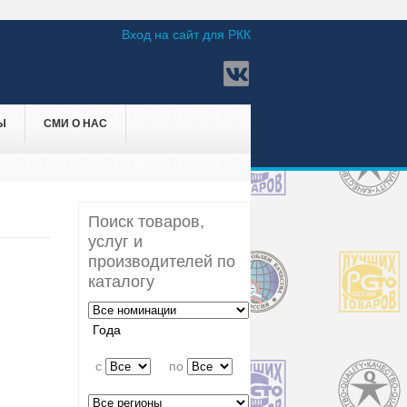
Вход на сайт для РКК
Ы
СМИ О НАС
Поиск товаров,
услуг и
производителей по
каталогу
Года
c
по