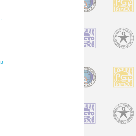
.
КВТ