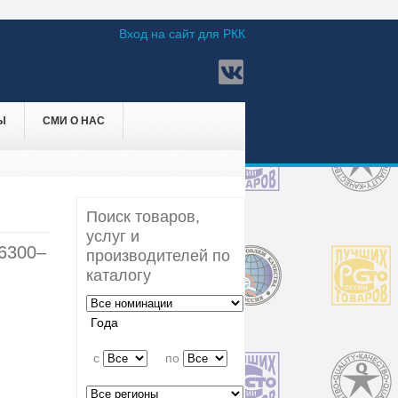
Вход на сайт для РКК
Ы
СМИ О НАС
Поиск товаров,
услуг и
6300–
производителей по
каталогу
Года
c
по