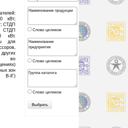
телей:
0 кВт;
т; СТДП
Слово целиком
т; СТДП
0 кВт.
ны для
соров,
других
ов во
Слово целиком
ениях)
ных зон
 В-IГ)
Слово целиком