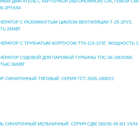
НЫЙ ДВИГАТЕЛЬ С КАРТЕРНОЙ (АВТОНОМНОЙ) СИСТЕМОЙ СМ
0-2РУХЛ4
НЕРАТОР С РАЗОМКНУТЫМ ЦИКЛОМ ВЕНТИЛЯЦИИ Т-25-2РУ3,
Ь 25МВТ
НЕРАТОР С ТРУБЧАТЫМ КОРПУСОМ ТТК-115-2У3Г, МОЩНОСТЬ 1
НЕРАТОР СУДОВОЙ ДЛЯ ПАРОВОЙ ТУРБИНЫ ТПС-36-2М2ОМ5
ТЬЮ 36МВТ
ОР СИНХРОННЫЙ ТЯГОВЫЙ. СЕРИЯ ГСТ-3505-1800У2
ЛЬ СИНХРОННЫЙ МЕЛЬНИЧНЫЙ. СЕРИЯ СДМ 260/36-36 М1 УХЛ4