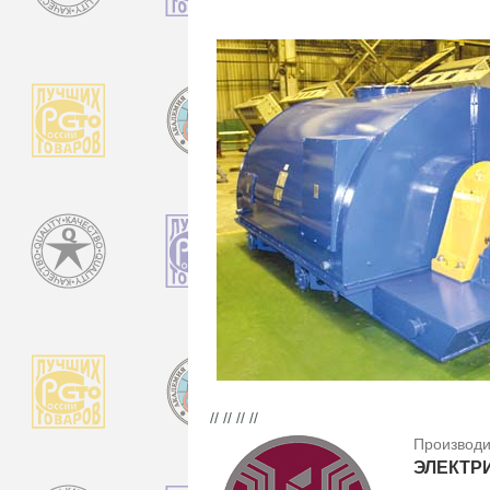
// // // //
Производи
ЭЛЕКТР