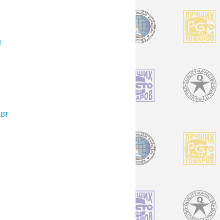
.
КВТ