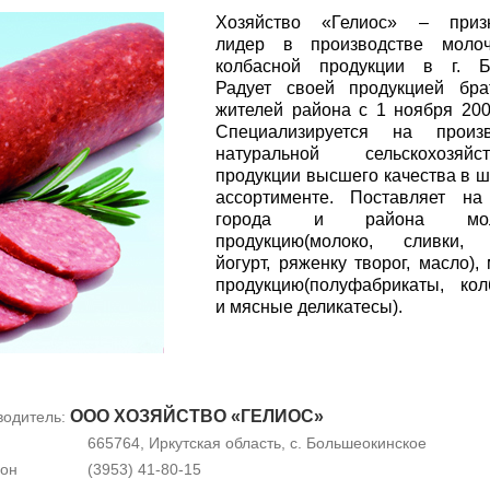
Хозяйство «Гелиос» – приз
лидер в производстве моло
колбасной продукции в г. Бр
Радует своей продукцией бра
жителей района с 1 ноября 200
Специализируется на произв
натуральной сельскохозяйст
продукции высшего качества в 
ассортименте. Поставляет на
города и района мол
продукцию(молоко, сливки, 
йогурт, ряженку творог, масло),
продукцию(полуфабрикаты, ко
и мясные деликатесы).
ООО ХОЗЯЙСТВО «ГЕЛИОС»
водитель:
665764, Иркутская область, с. Большеокинское
он
(3953) 41-80-15