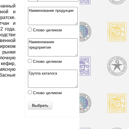
нанный
чной и
атске.
тчан и
2 года.
Слово целиком
одстве
венной
широком
 рынки
очную
Слово целиком
кефир,
 мясную
лбасные
Слово целиком