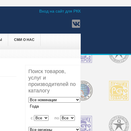
Вход на сайт для РКК
Ы
СМИ О НАС
Поиск товаров,
услуг и
производителей по
каталогу
Года
c
по