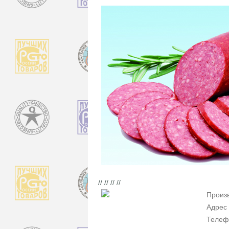
// // // //
Произ
Адрес
Телеф