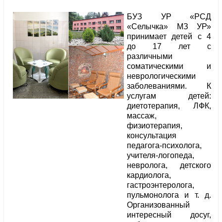
БУЗ УР «РСД
«Селычка» МЗ УР»
принимает детей с 4
до 17 лет с
различными
соматическими и
неврологическими
заболеваниями. К
услугам детей:
диетотерапия, ЛФК,
массаж,
физиотерапия,
консультация
педагога-психолога,
учителя-логопеда,
невролога, детского
кардиолога,
гастроэнтеролога,
пульмонолога и т. д.
Организованный
интересный досуг,