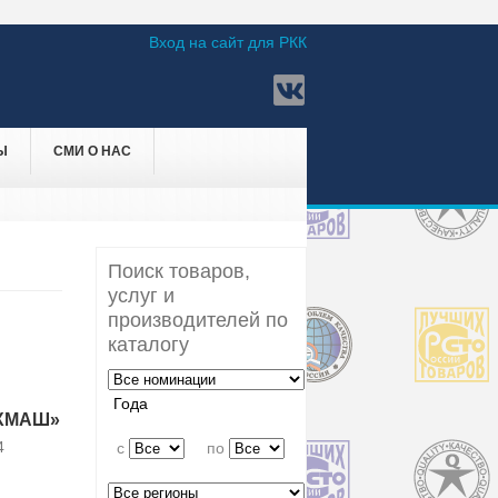
Вход на сайт для РКК
Ы
СМИ О НАС
Поиск товаров,
услуг и
производителей по
каталогу
Года
ХМАШ»
4
c
по