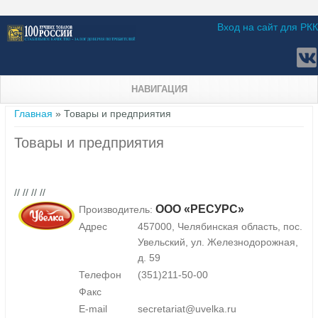
Вход на сайт для РКК
НАВИГАЦИЯ
Вы здесь
Главная
» Товары и предприятия
Товары и предприятия
// // // //
ООО «РЕСУРС»
Производитель:
Адрес
457000, Челябинская область, пос.
Увельский, ул. Железнодорожная,
д. 59
Телефон
(351)211-50-00
Факс
E-mail
secretariat@uvelka.ru