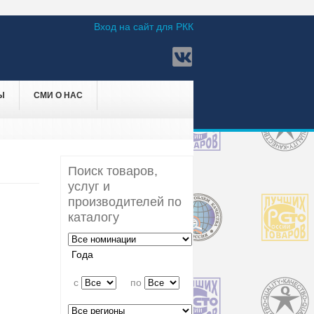
Вход на сайт для РКК
Ы
СМИ О НАС
Поиск товаров,
услуг и
производителей по
каталогу
Года
c
по