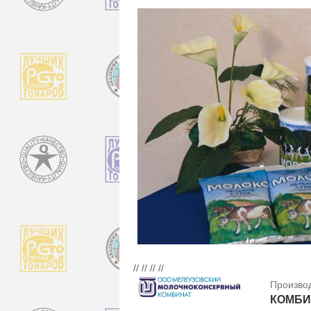
// // // //
Произво
КОМБИ