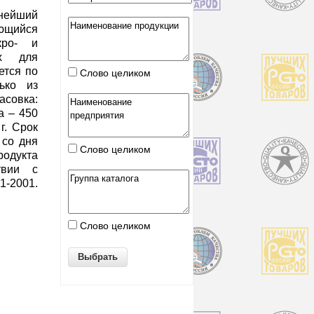
нейший
щийся
кро- и
ых для
ется по
Слово целиком
лько из
асовка:
а – 450
г. Срок
 со дня
Слово целиком
одукта
твии с
1-2001.
Слово целиком