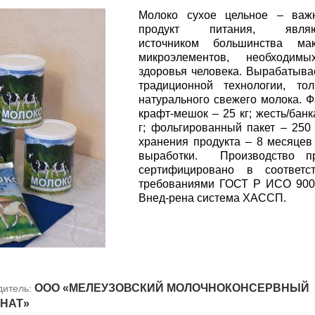
Молоко сухое цельное – важ
продукт питания, являю
источником большинства ма
микроэлементов, необходим
здоровья человека. Вырабатыва
традиционной технологии, то
натурального свежего молока. Ф
крафт-мешок – 25 кг; жесть/банк
г; фольгированный пакет – 250 
хранения продукта – 8 месяцев
выработки. Производство пр
сертифицировано в соответс
требованиями ГОСТ Р ИСО 900
Внед-рена система ХАССП.
ООО «МЕЛЕУЗОВСКИЙ МОЛОЧНОКОНСЕРВНЫЙ
дитель:
НАТ»