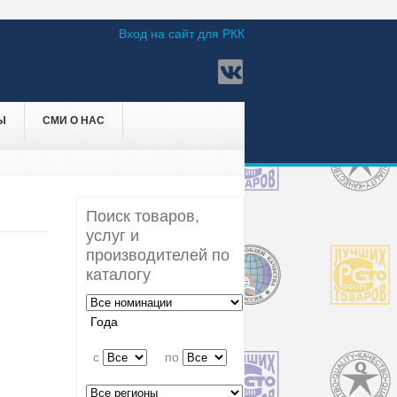
Вход на сайт для РКК
Ы
СМИ О НАС
Поиск товаров,
услуг и
производителей по
каталогу
Года
c
по