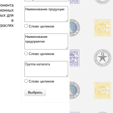
понента
ионных
мых для
от в
аслях
Слово целиком
Слово целиком
Слово целиком