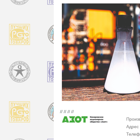
// // // //
Произ
Адрес
Телеф