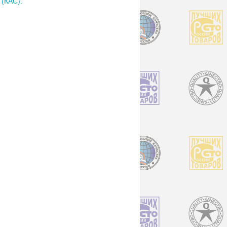
КАС).