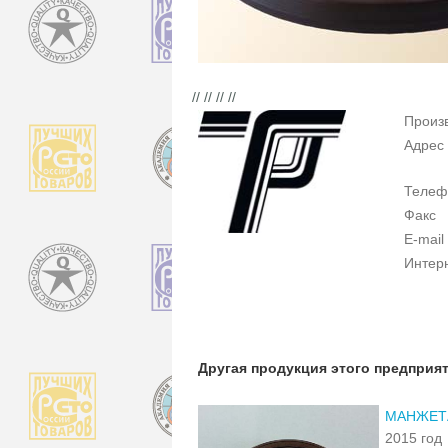
// // // //
Произ
Адрес
Телеф
Факс
E-mail
Интер
Другая продукция этого предприя
МАНЖЕТА
2015 год