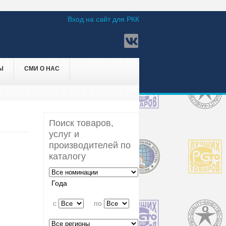
Вход на сайт для РКК
Ы
СМИ О НАС
Поиск товаров,
услуг и
производителей по
каталогу
Года
c
по