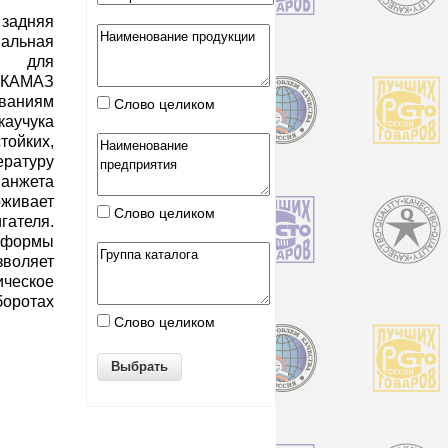
задняя
альная
в для
 КАМАЗ
ваниям
Слово целиком
аучука
тойких,
ратуру
манжета
живает
Слово целиком
теля.
формы
воляет
еское
оротах
Слово целиком