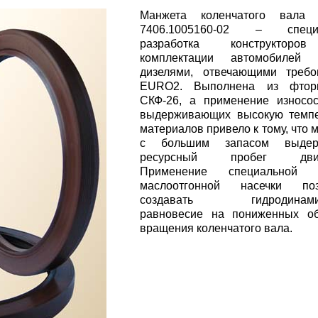
Манжета коленчатого вала 
7406.1005160-02 – специ
разработка конструкторо
комплектации автомобилей
дизелями, отвечающими требо
EURO2. Выполнена из фторк
СКФ-26, а применение износос
выдерживающих высокую темпе
материалов привело к тому, что 
с большим запасом выдер
ресурсный пробег двига
Применение специальной 
маслоотгонной насечки поз
создавать гидродинамич
равновесие на пониженных об
вращения коленчатого вала.