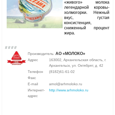
«живого» молока
легендарной коровы-
холмогорки. Нежный
вкус, густая
консистенция,
сниженный процент
жира.
// // // //
АО «МОЛОКО»
Производитель:
Адрес
163002, Архангельская область, г.
Архангельск, ул. Октябрят, д. 42
Телефон
(8182)61-61-02
Факс
E-mail
amol@arhmoloko.ru
Интернет-
http://www.arhmoloko.ru
адрес