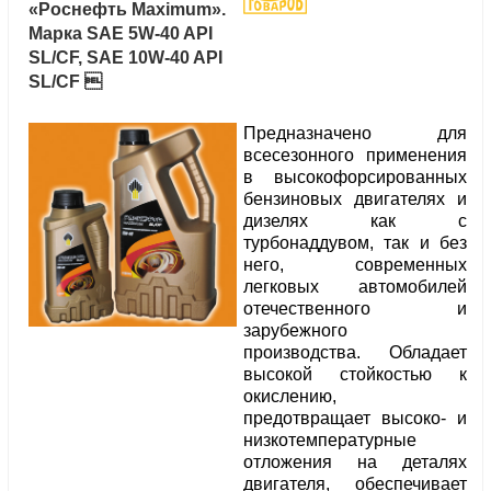
«Роснефть Maximum».
Марка SAE 5W-40 API
SL/CF, SAE 10W-40 API
SL/CF 
Предназначено для
всесезонного применения
в высокофорсированных
бензиновых двигателях и
дизелях как с
турбонаддувом, так и без
него, современных
легковых автомобилей
отечественного и
зарубежного
производства. Обладает
высокой стойкостью к
окислению,
предотвращает высоко- и
низкотемпературные
отложения на деталях
двигателя, обеспечивает