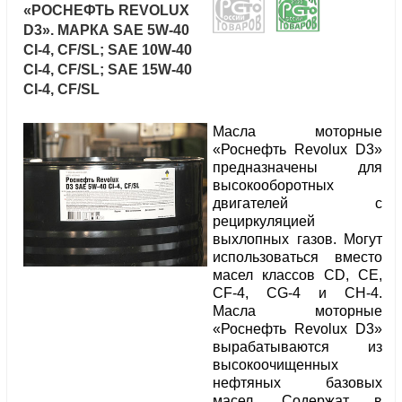
«РОСНЕФТЬ REVOLUX
D3». МАРКА SAE 5W-40
CI-4, CF/SL; SAE 10W-40
CI-4, CF/SL; SAE 15W-40
CI-4, CF/SL
Масла моторные
«Роснефть Revolux D3»
предназначены для
высокооборотных
двигателей с
рециркуляцией
выхлопных газов. Могут
использоваться вместо
масел классов CD, CE,
CF-4, CG-4 и CH-4.
Масла моторные
«Роснефть Revolux D3»
вырабатываются из
высокоочищенных
нефтяных базовых
масел. Содержат в