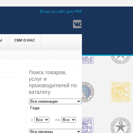
Вход на сайт для РКК
Ы
СМИ О НАС
Поиск товаров,
услуг и
производителей по
каталогу
Года
c
по