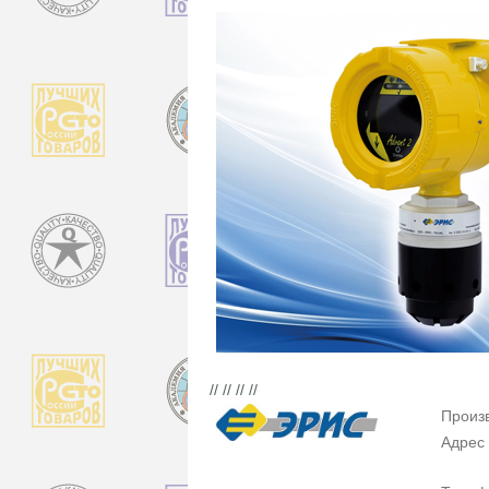
// // // //
Произ
Адрес