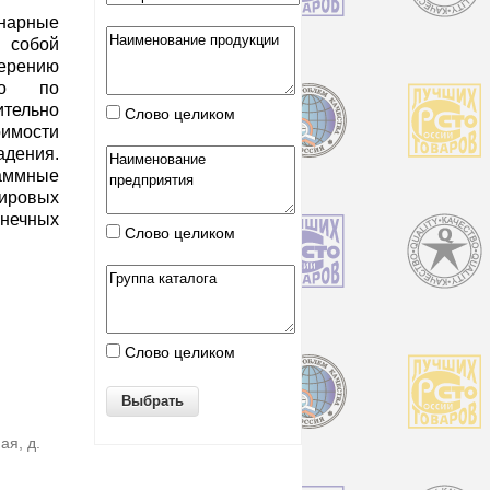
арные
собой
ерению
нно по
ительно
Слово целиком
мости
адения.
аммные
мировых
онечных
Слово целиком
Слово целиком
ая, д.