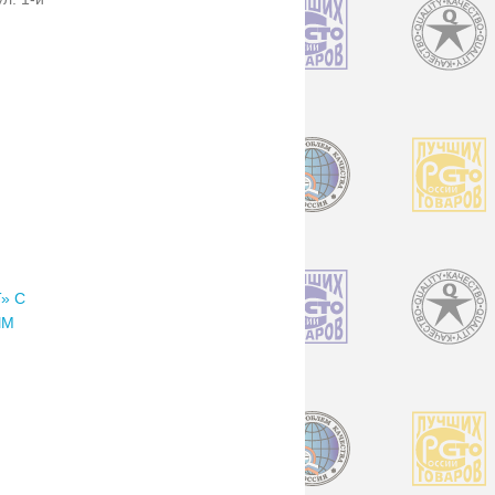
» С
ЫМ