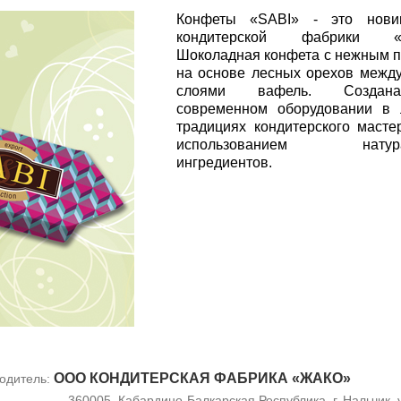
Конфеты «SABI» - это нови
кондитерской фабрики «Ж
Шоколадная конфета с нежным 
на основе лесных орехов межд
слоями вафель. Созда
современном оборудовании в 
традициях кондитерского масте
использованием натура
ингредиентов.
ООО КОНДИТЕРСКАЯ ФАБРИКА «ЖАКО»
одитель:
360005, Кабардино-Балкарская Республика, г. Нальчик, у