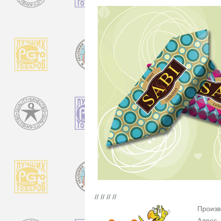
// // // //
Произв
Адрес