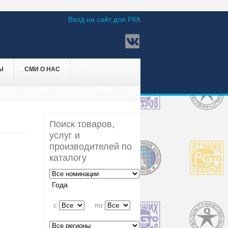
Вход на сайт для РКК
Ы
СМИ О НАС
Поиск товаров,
услуг и
производителей по
каталогу
Года
c
по