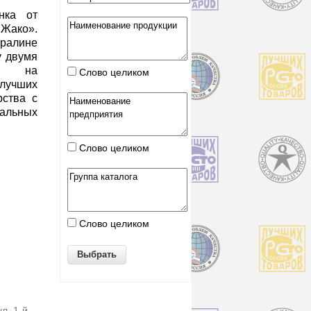
нка от
ако».
пралине
у двумя
на на
Слово целиком
лучших
рства с
льных
Слово целиком
Слово целиком
л. 1-й