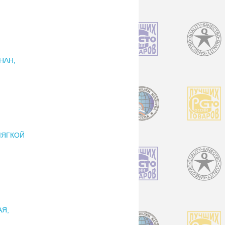
НАН,
МЯГКОЙ
АЯ,