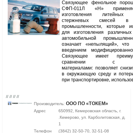
Связующее фенольное порош
СФП-011Л «Н» применя
изготовления литейны
стержневых смесей в 
промышленности, которые ис
для изготовления различных
автомобильной промышленн
означает «непылящий», что 
введением модифицированно
Связующее имеет преим
сравнении с д
материалами: позволяет сниз
в окружающую среду и потер
при транспортировке, использо
// // // //
ООО ПО «ТОКЕМ»
Производитель:
Адрес
650992, Кемеровская область, г.
.Кемерово, ул. Карболитовская, д.
1
Телефон
(3842) 32-50-70, 32-51-08