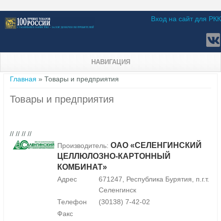
Вход на сайт для РКК
НАВИГАЦИЯ
Вы здесь
Главная
» Товары и предприятия
Товары и предприятия
// // // //
ОАО «СЕЛЕНГИНСКИЙ
Производитель:
ЦЕЛЛЮЛОЗНО-КАРТОННЫЙ
КОМБИНАТ»
Адрес
671247, Республика Бурятия, п.г.т.
Селенгинск
Телефон
(30138) 7-42-02
Факс