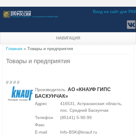
Вход на сайт для РКК
НАВИГАЦИЯ
Вы здесь
Главная
» Товары и предприятия
Товары и предприятия
// // // //
АО «КНАУФ ГИПС
Производитель:
БАСКУНЧАК»
Адрес
416531, Астраханская область,
пос. Средний Баскунчак
Телефон
(85141) 5-90-99
Факс
E-mail
Info-BSK@knauf.ru