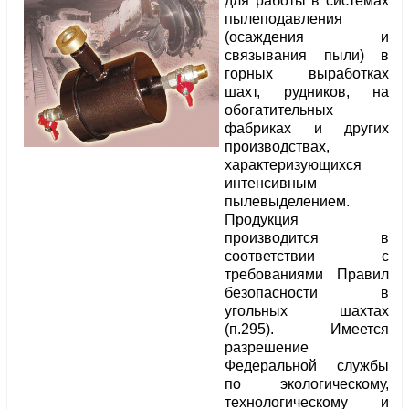
для работы в системах
пылеподавления
(осаждения и
связывания пыли) в
горных выработках
шахт, рудников, на
обогатительных
фабриках и других
производствах,
характеризующихся
интенсивным
пылевыделением.
Продукция
производится в
соответствии с
требованиями Правил
безопасности в
угольных шахтах
(п.295). Имеется
разрешение
Федеральной службы
по экологическому,
технологическому и