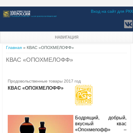
Вход на сайт для РКК
НАВИГАЦИЯ
Вы здесь
Главная
» КВАС «ОПОХМЕЛОФФ»
КВАС «ОПОХМЕЛОФФ»
Продовольственные товары 2017 год
КВАС «ОПОХМЕЛОФФ»
Бодрящий, добрый,
вкусный квас
«Опохмелофф» –