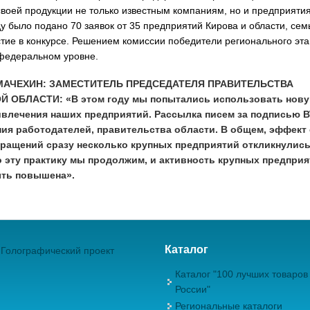
 своей продукции не только известным компаниям, но и предприяти
ду было подано 70 заявок от 35 предприятий Кирова и области, сем
ие в конкурсе. Решением комиссии победители регионального эта
 федеральном уровне.
МАЧЕХИН: ЗАМЕСТИТЕЛЬ ПРЕДСЕДАТЕЛЯ ПРАВИТЕЛЬСТВА
 ОБЛАСТИ: «В этом году мы попытались использовать нов
влечения наших предприятий. Рассылка писем за подписью В
ия работодателей, правительства области. В общем, эффект 
бращений сразу несколько крупных предприятий откликнулись.
о эту практику мы продолжим, и активность крупных предпри
ть повышена».
Каталог
Голографический проект
Каталог "100 лучших товаров
России"
Региональные каталоги