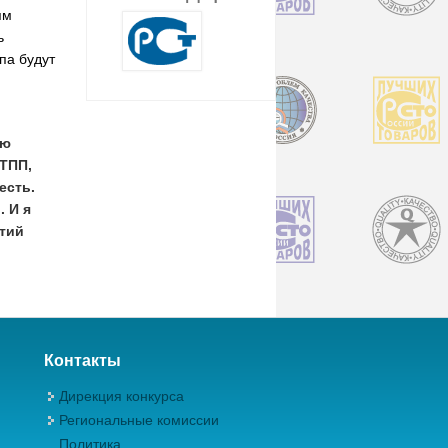
ям
ь
па будут
ую
ТПП,
есть.
 И я
ятий
Контакты
Дирекция конкурса
Региональные комиссии
Политика