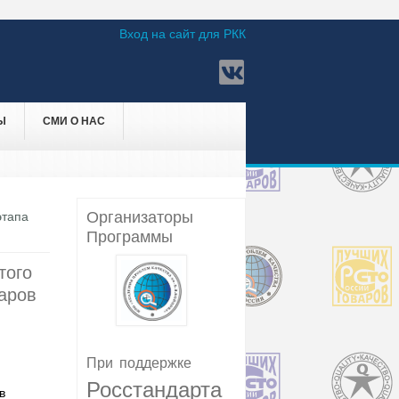
Вход на сайт для РКК
Ы
СМИ О НАС
Организаторы
этапа
Программы
того
варов
При
поддержке
Росстандарта
в