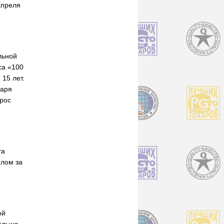
апреля
льной
са «100
15 лет.
даря
зрос
та
плом за
ой
больше