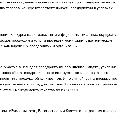
ных положений, нацеливающих и мотивирующих предприятия на ре
ва товаров, конкурентосостоятельности предприятий в условиях
ведения Конкурса на региональном и федеральном этапах осуществ
разцов продукции и услуг и проведен мониторинг стратегической
ее 440 кировских предприятий и организаций.
са, участие в нем дает предприятиям повышение имиджа, усиление
ынков сбыта, внедрение новых инструментов качества, а также
приятия с продукцией конкурентов. И не случайно, кто впервые пр
вно участвовать в последующие годы. Применяя новые инструмент
 системы менеджмента качества по ИСО 9001.
изом: «Экологичность, Безопасность и Качество – стратегия провер