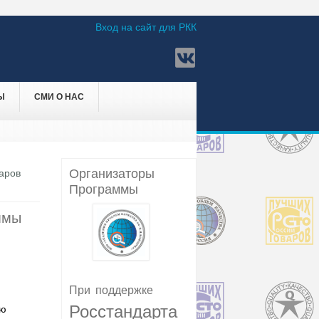
Вход на сайт для РКК
Ы
СМИ О НАС
Организаторы
варов
Программы
ммы
При
поддержке
Росстандарта
ую