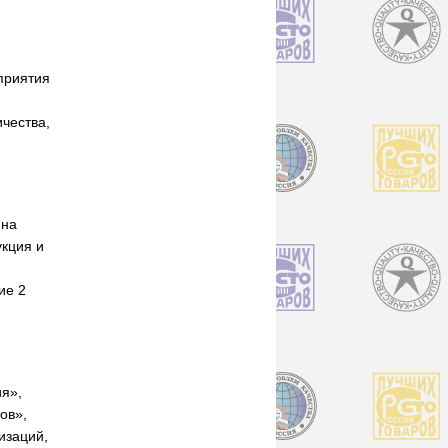
приятия
ичества,
 на
кция и
ие 2
я»,
ов»,
изаций,