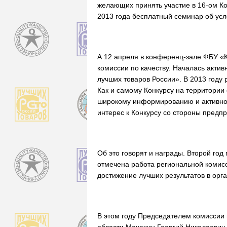
желающих принять участие в 16-ом Кон
2013 года бесплатный семинар об усл
А 12 апреля в конференц-зале ФБУ «К
комиссии по качеству. Началась акти
лучших товаров России». В 2013 году 
Как и самому Конкурсу на территории
широкому информированию и активному
интерес к Конкурсу со стороны предп
Об это говорят и награды. Второй го
отмечена работа региональной комисс
достижение лучших результатов в орг
В этом году Председателем комиссии 
области Мачехин Георгий Николаевич