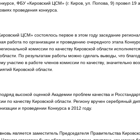
курсе, ФБУ «Кировский ЦСМ» (г. Киров, ул. Попова, 9) провел 19 
овиях проведения конкурса.
ировский ЦСМ» состоялось первое в этом году заседание региона
вная работа по организации и проведению очередного этапа Конкур
региональной комиссии по качеству Кировской области исполняется 
 области. По результатам работы можно сделать выводы, что благо
 участию в работе членов комиссии по качеству, значительно во
риятий Кировской области.
д подряд высокой оценкой Академии проблем качества и Росстандар
ии по качеству Кировской области. Региону вручен серебряный ди
анизации и проведении Конкурса в 2012 году.
вновь является заместитель Председателя Правительства Кировск
. Членам комиссии были обозначены задачи, привлечь как можно 