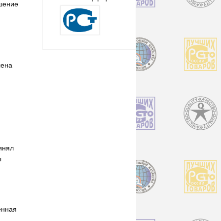
шение
лена
инял
ы
енная