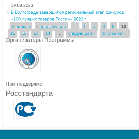
19.09.2023.
В Волгограде завершился региональный этап конкурса
«100 лучших товаров России» 2023 г
Страницы
« первая
‹ предыдущая
…
6
7
8
9
10
11
12
13
14
…
следующая ›
последняя »
Организаторы Программы
При
поддержке
Росстандарта