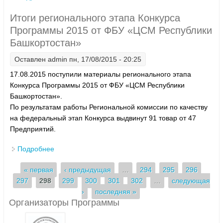
2015 от ЗАО «Алтайская ярмарка»
Итоги регионального этапа Конкурса
Программы 2015 от ФБУ «ЦСМ Республики
Башкортостан»
Оставлен
admin
пн, 17/08/2015 - 20:25
17.08.2015 поступили материалы регионального этапа
Конкурса Программы 2015 от ФБУ «ЦСМ Республики
Башкортостан».
По результатам работы Региональной комиссии по качеству
на федеральный этап Конкурса выдвинут 91 товар от 47
Предприятий.
Подробнее
о Итоги регионального этапа Конкурса Программы
2015 от ФБУ «ЦСМ Республики Башкортостан»
Страницы
« первая
‹ предыдущая
…
294
295
296
297
298
299
300
301
302
…
следующая
›
последняя »
Организаторы Программы